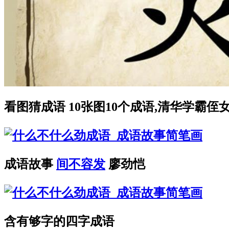
看图猜成语 10张图10个成语,清华学霸侄
成语故事
间不容发
廖劲恺
含有够字的四字成语