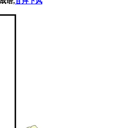
成语,
甘拜下风