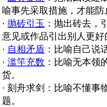
喻事先采取措施，才能防
·
抛砖引玉
：抛出砖去，
意见或作品引出别人更好
·
自相矛盾
：比喻自己说
·
滥竽充数
：比喻无本领
货。
· 刻舟求剑：比喻不懂
题。