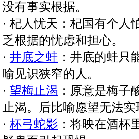
没有事实根据。
· 杞人忧天：杞国有个
乏根据的忧虑和担心。
·
井底之蛙
：井底的蛙只
喻见识狭窄的人。
·
望梅止渴
：原意是梅子
止渴。后比喻愿望无法实
·
杯弓蛇影
：将映在酒杯