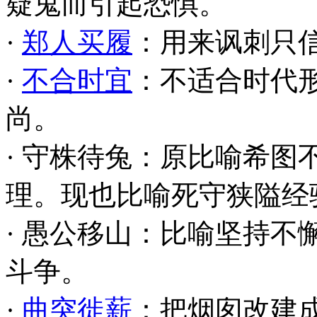
疑鬼而引起恐惧。
·
郑人买履
：用来讽刺只
·
不合时宜
：不适合时代
尚。
· 守株待兔：原比喻希
理。现也比喻死守狭隘经
· 愚公移山：比喻坚持
斗争。
·
曲突徙薪
：把烟囱改建