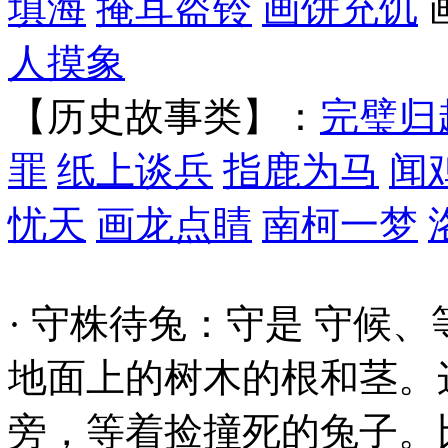
填海
掩耳盗铃
画饼充饥
人摸象
【历史故事类】：
完璧归
罪
纸上谈兵
指鹿为马
闻
忧天
画龙点睛
南柯一梦
· 守株待兔：守是 守候、等
地面上的树木的根和茎。
旁，等着捡撞死的兔子。