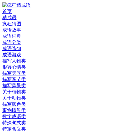
首页
猜成语
疯狂猜图
成语故事
成语词典
成语分类
成语造句
成语游戏
描写人物类
形容心情类
描写天气类
描写季节类
描写风景类
关于植物类
关于动物类
描写颜色类
事物情景类
数字成语类
特殊句式类
特定含义类