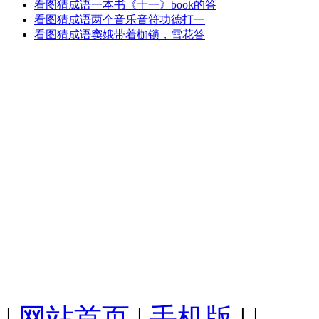
看图猜成语一本书《十一》book的答
看图猜成语两个音乐音符功德打一
看图猜成语窦娥带着枷锁，雪花答
|
网站首页
|
手机版
| |