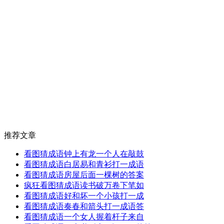
推荐文章
看图猜成语钟上有龙一个人在敲鼓
看图猜成语白居易和青衫打一成语
看图猜成语房屋后面一棵树的答案
疯狂看图猜成语读书破万卷下笔如
看图猜成语好和坏一个小孩打一成
看图猜成语奏春和箭头打一成语答
看图猜成语一个女人握着杆子来自