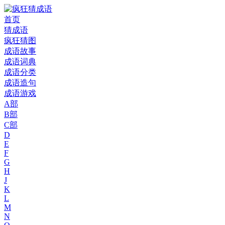
首页
猜成语
疯狂猜图
成语故事
成语词典
成语分类
成语造句
成语游戏
A部
B部
C部
D
E
F
G
H
J
K
L
M
N