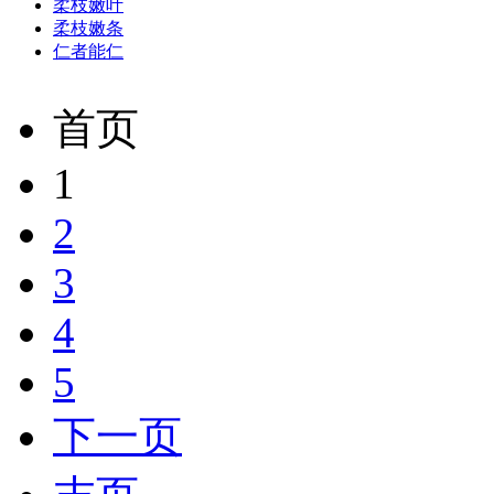
柔枝嫩叶
柔枝嫩条
仁者能仁
首页
1
2
3
4
5
下一页