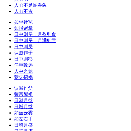
人心不足蛇吞象
人心不古
如坐针毡
如指诸掌
日中则昃，月盈则食
日中则昃，月满则亏
日中则昃
认贼作子
日中则移
任重致远
人中之龙
惹灾招祸
认贼作父
荣宗耀祖
日滋月益
日增月益
如坐云雾
如左右手
日增月盛