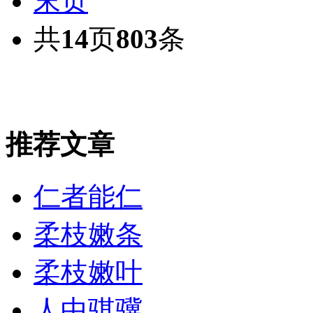
末页
共
14
页
803
条
推荐文章
仁者能仁
柔枝嫩条
柔枝嫩叶
人中骐骥