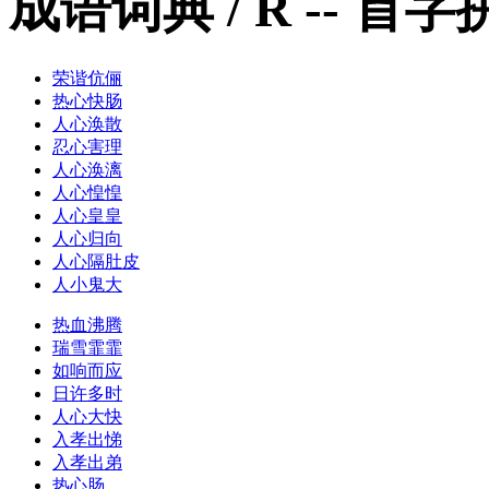
成语词典 / R -- 
荣谐伉俪
热心快肠
人心涣散
忍心害理
人心涣漓
人心惶惶
人心皇皇
人心归向
人心隔肚皮
人小鬼大
热血沸腾
瑞雪霏霏
如响而应
日许多时
人心大快
入孝出悌
入孝出弟
热心肠