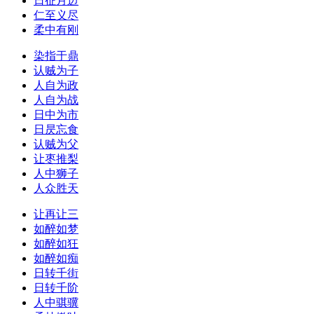
日征月迈
仁至义尽
柔中有刚
染指于鼎
认贼为子
人自为政
人自为战
日中为市
日昃忘食
认贼为父
让枣推梨
人中狮子
人众胜天
让再让三
如醉如梦
如醉如狂
如醉如痴
日转千街
日转千阶
人中骐骥