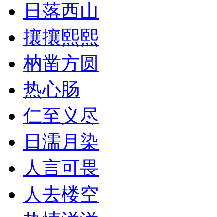
日落西山
攘攘熙熙
枘凿方圆
热心肠
仁至义尽
日濡月染
人言可畏
人去楼空