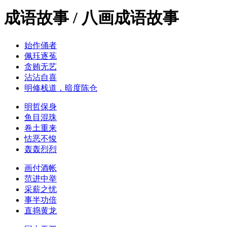
成语故事 / 八画成语故事
始作俑者
佩珏逐菟
贪贿无艺
沾沾自喜
明修栈道，暗度陈仓
明哲保身
鱼目混珠
卷土重来
怙恶不悛
轰轰烈烈
画付酒帐
范进中举
采薪之忧
事半功倍
直捣黄龙