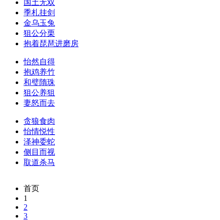
国土无双
季札挂剑
金乌玉兔
狙公分栗
抱着琵琶进磨房
怡然自得
抱鸡养竹
和璧隋珠
狙公养狙
妻怒而去
贪狼食肉
怡情悦性
泽神委蛇
侧目而视
取道杀马
首页
1
2
3