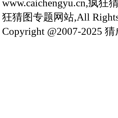
www.caichengyu.c
狂猜图专题网站,All Rights R
Copyright @2007-2025