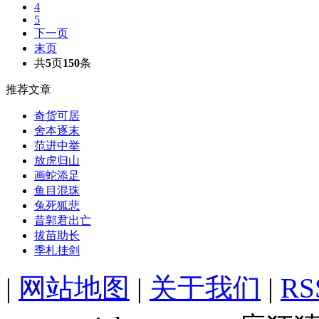
4
5
下一页
末页
共
5
页
150
条
推荐文章
奇货可居
舍本逐末
范进中举
放虎归山
画蛇添足
鱼目混珠
兔死狐悲
昔郭君出亡
拔苗助长
季札挂剑
|
网站地图
|
关于我们
|
R