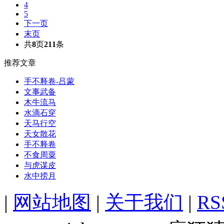
4
5
下一页
末页
共
8
页
211
条
推荐文章
手不释卷-吕蒙
文事武备
木牛流马
水滴石穿
天马行空
天女散花
手不释卷
不食周粟
与虎谋皮
水中捞月
|
网站地图
|
关于我们
|
R