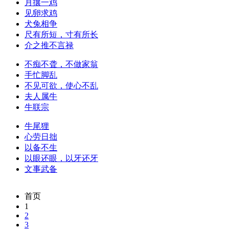
月攘一鸡
见卵求鸡
犬兔相争
尺有所短，寸有所长
介之推不言禄
不痴不聋，不做家翁
手忙脚乱
不见可欲，使心不乱
夫人属牛
牛联宗
牛尾狸
心劳日拙
以备不生
以眼还眼，以牙还牙
文事武备
首页
1
2
3