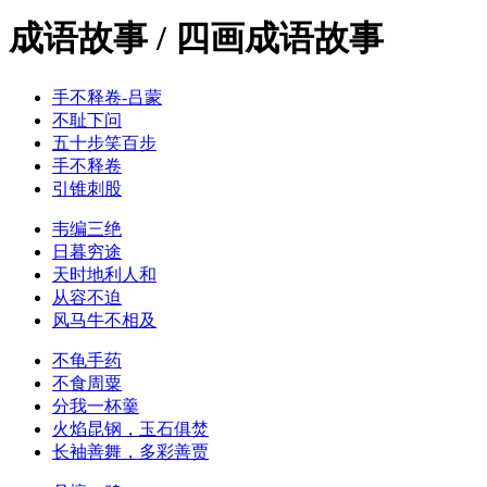
成语故事 / 四画成语故事
手不释卷-吕蒙
不耻下问
五十步笑百步
手不释卷
引锥刺股
韦编三绝
日暮穷途
天时地利人和
从容不迫
风马牛不相及
不龟手药
不食周粟
分我一杯羹
火焰昆钢，玉石俱焚
长袖善舞，多彩善贾