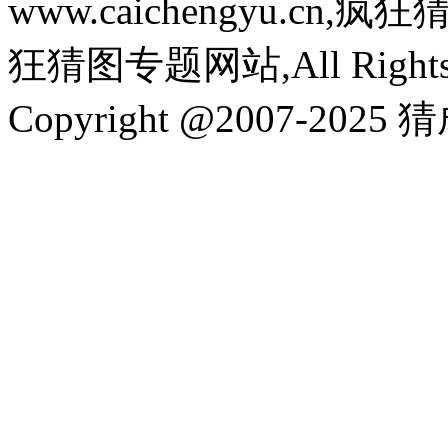
www.caichengyu.c
狂猜图专题网站,All Rights R
Copyright @2007-2025