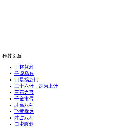
推荐文章
干将莫邪
子虚乌有
口是祸之门
三十六计，走为上计
三石之弓
千金市骨
才高八斗
飞黄腾达
才占八斗
口蜜腹剑