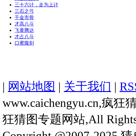
三十六计，走为上计
三石之弓
千金市骨
才高八斗
飞黄腾达
才占八斗
口蜜腹剑
|
网站地图
|
关于我们
|
R
www.caichengyu.c
狂猜图专题网站,All Rights R
Copyright @2007-2025