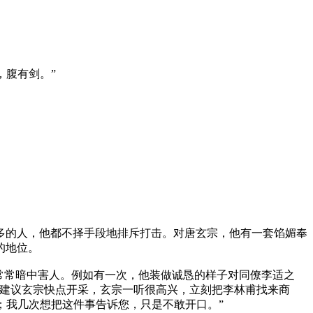
，腹有剑。”
多的人，他都不择手段地排斥打击。对唐玄宗，他有一套馅媚奉
的地位。
常常暗中害人。例如有一次，他装做诚恳的样子对同僚李适之
去建议玄宗快点开采，玄宗一听很高兴，立刻把李林甫找来商
；我几次想把这件事告诉您，只是不敢开口。”