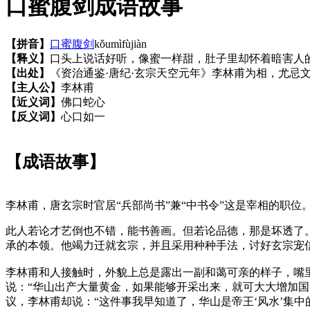
口蜜腹剑成语故事
【拼音】
口蜜腹剑
kǒumìfùjiàn
【释义】
口头上说话好听，像蜜一样甜，肚子里却怀着暗害人
【出处】
《资治通鉴·唐纪·玄宗天空元年》李林甫为相，尤忌
【主人公】
李林甫
【近义词】
佛口蛇心
【反义词】
心口如一
【成语故事】
李林甫，唐玄宗时官居“兵部尚书”兼“中书令”这是宰相的职位
此人若论才艺倒也不错，能书善画。但若论品德，那是坏透了
承的本领。他竭力迁就玄宗，并且采用种种手法，讨好玄宗宠
李林甫和人接触时，外貌上总是露出一副和蔼可亲的样子，嘴
说：“华山出产大量黄金，如果能够开采出来，就可大大增加
议，李林甫却说：“这件事我早知道了，华山是帝王‘风水’集