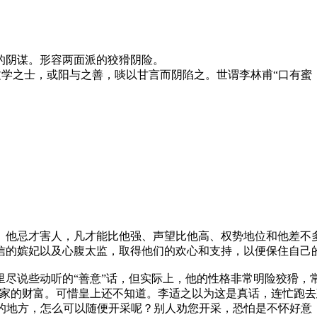
的阴谋。
形容两面派的狡猾阴险。
文学之士，或阳与之善，啖以甘言而阴陷之。世谓李林甫“口有蜜
。
。他忌才害人，凡才能比他强、声望比他高、权势地位和他差不
信的嫔妃以及心腹太监，取得他们的欢心和支持，以便保住自己
里尽说些动听的“善意”话，但实际上，他的性格非常明险狡猾，
国家的财富。可惜皇上还不知道。李适之以为这是真话，连忙跑
中的地方，怎么可以随便开采呢？别人劝您开采，恐怕是不怀好意