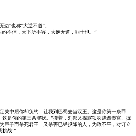
无边”也称“大逆不道”。
主约不信，天下所不容，大逆无道，罪十也。”
先定关中后你却负约，让我到巴蜀去当汉王。这是你第一条罪
，这是你的第三条罪状。”接着，刘邦又揭露项羽烧毁秦宫、掘
作为臣子而杀死君王，又杀害已经投降的人，为政不平，对订立
挑战!”