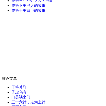
成语三寸不烂之舌的故事
成语下里巴人的故事
成语千里鹅毛的故事
推荐文章
干将莫邪
子虚乌有
口是祸之门
三十六计，走为上计