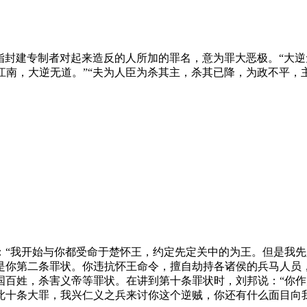
多指封建专制者对起来造反的人所加的罪名，意为罪大恶极。“大逆
江南，大逆无道。”
“夫为人臣为杀其主，杀其已降，为政不平，
：“我开始与你都受命于楚怀王，约定先定关中的为王。但是我
是你第二条罪状。你违抗怀王命令，擅自劫持各诸侯的兵马人员
国百姓，杀害义帝等罪状。在讲到第十条罪状时，刘邦说：“你
十条大罪，我兴仁义之兵来讨你这个逆贼，你还有什么面目向我