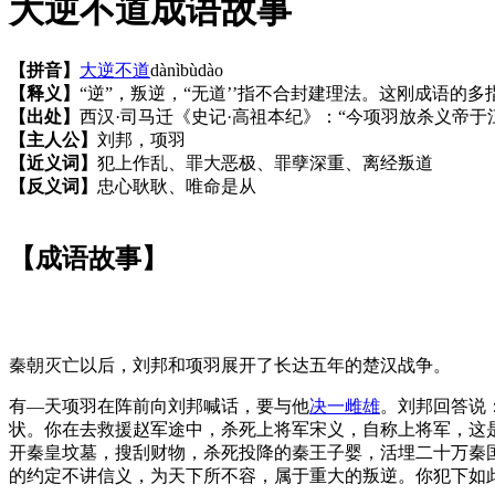
大逆不道成语故事
【拼音】
大逆不道
dànìbùdào
【释义】
“逆”，叛逆，“无道’’指不合封建理法。这刚成语的
【出处】
西汉·司马迁《史记·高祖本纪》：“今项羽放杀义帝于
【主人公】
刘邦，项羽
【近义词】
犯上作乱、罪大恶极、罪孽深重、离经叛道
【反义词】
忠心耿耿、唯命是从
【成语故事】
秦朝灭亡以后，刘邦和项羽展开了长达五年的楚汉战争。
有—天项羽在阵前向刘邦喊话，要与他
决一雌雄
。刘邦回答说
状。你在去救援赵军途中，杀死上将军宋义，自称上将军，这
开秦皇坟墓，搜刮财物，杀死投降的秦王子婴，活埋二十万秦
的约定不讲信义，为天下所不容，属于重大的叛逆。你犯下如此